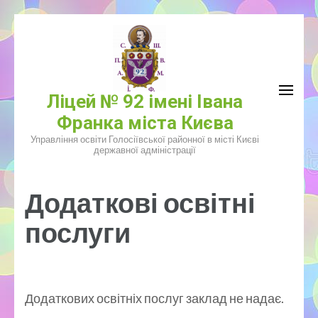
Перейти
к
содержимому
(нажмите
Ліцей № 92 імені Івана
Enter)
Франка міста Києва
Управління освіти Голосіївської районної в місті Києві
державної адміністрації
Додаткові освітні
послуги
Додаткових освітніх послуг заклад не надає.