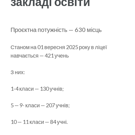
закладі освіти
Проєктна потужність — 630 місць
Станом на 01 вересня 2025 року в ліцеї
навчається — 421 учень
З них:
1-4 класи — 130 учнів;
5 — 9- класи — 207 учнів;
10 — 11 класи — 84 учні.