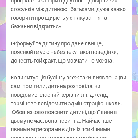
профілактика. При відсутності довірливих
стосунків між дитиною і батьками, дуже важко
говорити про щирість у спілкування та
бажання відкритись.
Інформуйте дитину про дане явище,
пояснюйте усю небезпеку такої поведінки,
донесіть той факт, що мовчати не можна!
Коли ситуація булінгу всеж таки виявлена (ви
самі помітили, дитина розповіла, чи
повідомив класний керівник і т. д.) слід
терміново повідомити адміністрацію школи.
Обов’язково пояснити дитині, що її вини в
цьому немає, вона невинна. Найчастіше
явними агресорами є діти із психічними
порушеннями, з порушеннями базових