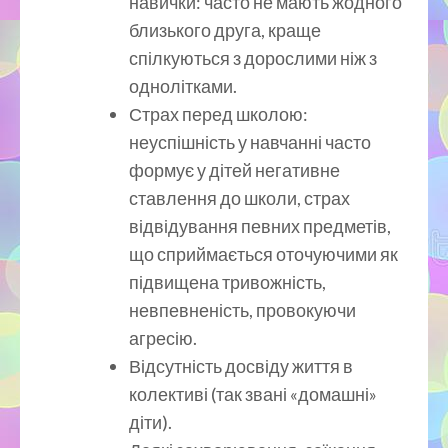
навички: часто не мають жодного
близького друга, краще
спілкуються з дорослими ніж з
однолітками.
Страх перед школою:
неуспішність у навчанні часто
формує у дітей негативне
ставлення до школи, страх
відвідування певних предметів,
що сприймається оточуючими як
підвищена тривожність,
невпевненість, провокуючи
агресію.
Відсутність досвіду життя в
колективі (так звані «домашні»
діти).