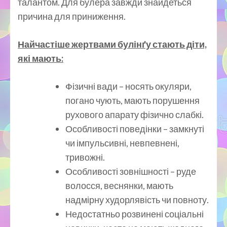
талантом. Для булера завжди знайдеться
причина для приниження.
Найчастіше жертвами булінґу стають діти,
які мають:
Фізичні вади – носять окуляри,
погано чують, мають порушення
рухового апарату фізично слабкі.
Особливості поведінки – замкнуті
чи імпульсивні, невпевнені,
тривожні.
Особливості зовнішності – руде
волосся, веснянки, мають
надмірну худорлявість чи повноту.
Недостатньо розвинені соціальні