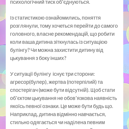
психологічний тиск об’єднуються.
Із статистикою ознайомились, поняття
розглянули, тому хочеться перейти до самого
головного, власне рекомендацій, що робити
коли ваша дитина зіткнулась із ситуацією
булінгу? Чи можна захистити дитину від
цькування з боку інших?
У ситуації булінгу існує три сторони:
агресор(булер), жертва (потерпілий) та
спостерігач (може бути відсутній). Щоб стати
об’єктом цькування не обов’язкова наявність
якоїсь певної ознаки. Це може бути будь що.
Наприклад, дитина відмінно навчається,
стильно одягається чи наділена певним