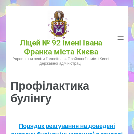
Перейти
к
содержимому
(нажмите
Ліцей № 92 імені Івана
Enter)
Франка міста Києва
Управління освіти Голосіївської районної в місті Києві
державної адміністрації
Профілактика
булінгу
Порядок реагування на доведені