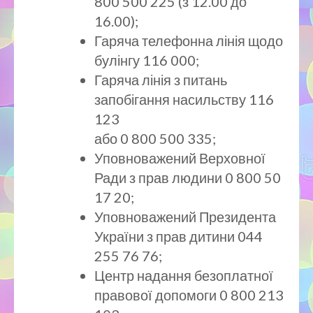
800 500 225 (з 12.00 до
16.00);
Гаряча телефонна лінія щодо
булінгу 116 000;
Гаряча лінія з питань
запобігання насильству 116
123
або 0 800 500 335;
Уповноважений Верховної
Ради з прав людини 0 800 50
17 20;
Уповноважений Президента
України з прав дитини 044
255 76 76;
Центр надання безоплатної
правової допомоги 0 800 213