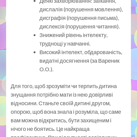
Деякі захворювання: заїкання,
дислалія (порушення мовлення),
дисграфія (порушення письма),
дислексія (порушення читання).
Знижений рівень інтелекту,
труднощі у навчанні.
Високий інтелект, обдарованість,
видатні досягнення (за Вареник
О.О.).
Для того, щоб зрозуміти чи терпить дитина
знущання потрібно мати із нею довірливі
відносини. Станьте своїй дитині другом,
опорою, щоб вона знала і розуміла, що саме
вам можна відкритись, бути захищеним і
нічого не боятись. Це найкраща