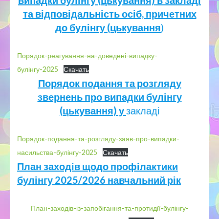
випадки булінгу (цькування) в закладі
та відповідальність осіб, причетних
до булінгу (цькування
)
Порядок-реагування-на-доведені-випадку-
булінгу-2025
Скачать
Порядок подання та розгляду
звернень про випадки булінгу
(цькування) у
закладі
Порядок-подання-та-розгляду-заяв-про-випадки-
насильства-булінгу-2025
Скачать
План заходів щодо профілактики
булінгу 2025/2026 навчальний рік
План-заходів-із-запобігання-та-протидії-булінгу-