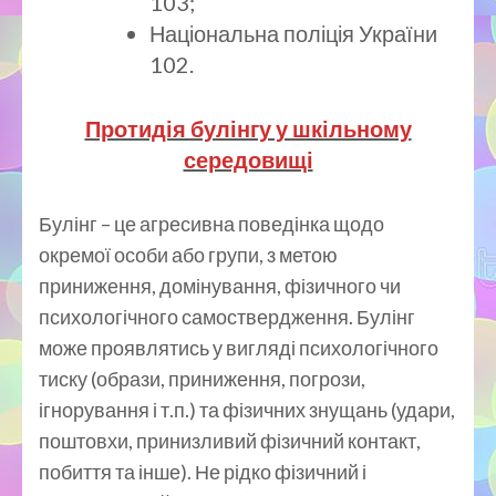
103;
Національна поліція України
102.
Протидія булінгу у шкільному
середовищі
Булінг – це агресивна поведінка щодо
окремої особи або групи, з метою
приниження, домінування, фізичного чи
психологічного самоствердження. Булінг
може проявлятись у вигляді психологічного
тиску (образи, приниження, погрози,
ігнорування і т.п.) та фізичних знущань (удари,
поштовхи, принизливий фізичний контакт,
побиття та інше). Не рідко фізичний і